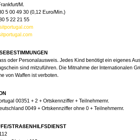
rankfurt/M.
80 5 00 49 30 (0,12 Euro/Min.)
80 5 22 21 55
sitportugal.com
itportugal.com
ISEBESTIMMUNGEN
ss oder Personalausweis. Jedes Kind benötigt ein eigenes A
gschein sind mitzuführen. Die Mitnahme der Internationalen Gr
e von Waffen ist verboten.
ON
rtugal 00351 + 2 + Ortskennziffer + Teilnehmernr.
utschland 0049 + Ortskennziffer ohne 0 + Teilnehmernr.
FE/STRAßENHILFSDIENST
 112