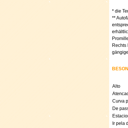
* die T
** Auto
entspre
erhältlic
Promill
Rechts 
gängige
BESON
Alto
Atenca
Curva p
De pas
Estac
Ir pela 