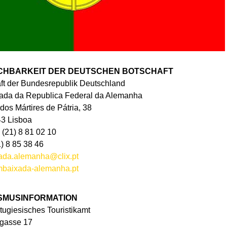
CHBARKEIT DER DEUTSCHEN BOTSCHAFT
ft der Bundesrepublik Deutschland
ada da Republica Federal da Alemanha
os Mártires de Pátria, 38
3 Lisboa
 (21) 8 81 02 10
1) 8 85 38 46
ada.alemanha@clix.pt
baixada-alemanha.pt
SMUSINFORMATION
rtugiesisches Touristikamt
gasse 17