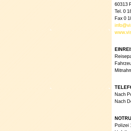
60313 F
Tel. 0 1
Fax 0 1
info@vi
www.vis
EINRE
Reisepa
Fahrzeu
Mitnahm
TELEF
Nach Po
Nach De
NOTRU
Polizei