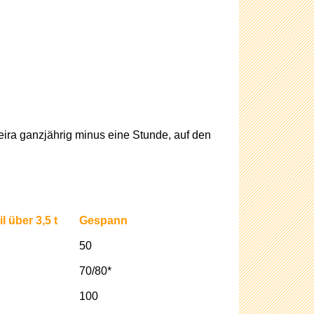
ira ganzjährig minus eine Stunde, auf den
N
 über 3,5 t
Gespann
50
70/80*
100