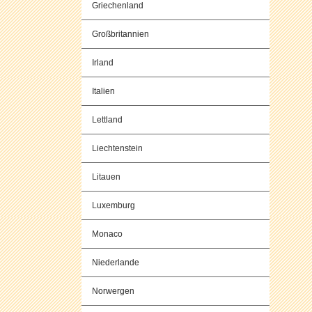
Griechenland
Großbritannien
Irland
Italien
Lettland
Liechtenstein
Litauen
Luxemburg
Monaco
Niederlande
Norwergen