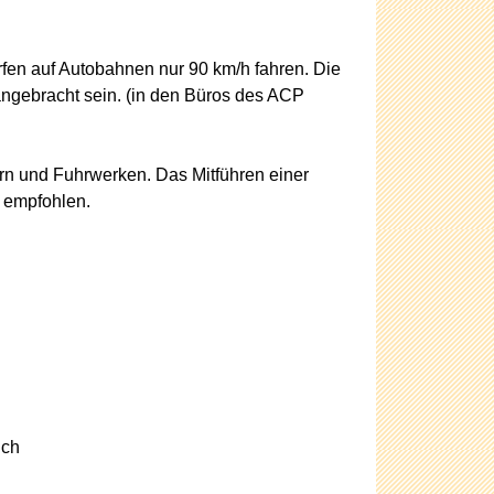
rfen auf Autobahnen nur 90 km/h fahren. Die
ngebracht sein. (in den Büros des ACP
ern und Fuhrwerken. Das Mitführen einer
 empfohlen.
ich