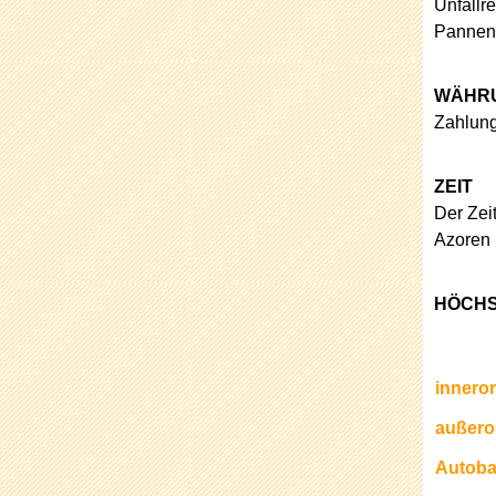
Unfallr
Pannenh
WÄHR
Zahlung
ZEIT
Der Zei
Azoren 
HÖCHS
inneror
außero
Autob