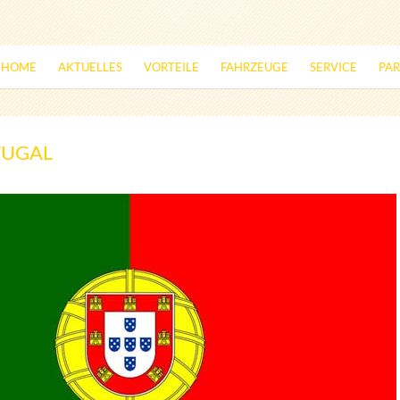
HOME
AKTUELLES
VORTEILE
FAHRZEUGE
SERVICE
PA
TUGAL