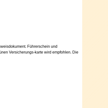
usweisdokument. Führerschein und
ünen Versicherungs-karte wird empfohlen. Die