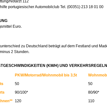
ettung/Notarzt 112
ilfe portugiesischer Automobilclub Tel. (00351) 213 18 01 00
UNG
smittel Euro.
tunterschied zu Deutschland beträgt auf dem Festland und Made
minus 2 Stunden.
TGESCHWINDIGKEITEN (KM/H) UND VERKEHRSREGEL
PKW/Motorrad/Wohnmobil bis 3,5t
Wohnmobil
ts
50
50
rts
90/100*
80/90*
ahnen**
120
110