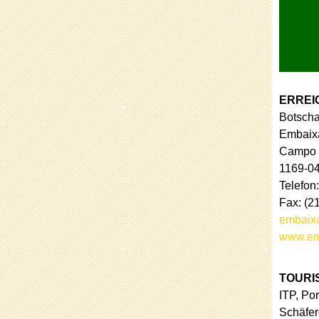
ERREI
Botscha
Embaix
Campo d
1169-04
Telefon:
Fax: (2
embaix
www.em
TOURI
ITP, Po
Schäfer