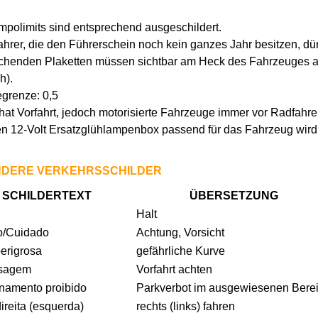
empolimits sind entsprechend ausgeschildert.
fahrer, die den Führerschein noch kein ganzes Jahr besitzen, dü
chenden Plaketten müssen sichtbar am Heck des Fahrzeuges a
h).
egrenze: 0,5
hat Vorfahrt, jedoch motorisierte Fahrzeuge immer vor Radfahr
n 12-Volt Ersatzglühlampenbox passend für das Fahrzeug wird
DERE VERKEHRSSCHILDER
SCHILDERTEXT
ÜBERSETZUNG
Halt
o/Cuidado
Achtung, Vorsicht
erigrosa
gefährliche Kurve
sagem
Vorfahrt achten
ionamento proibido
Parkverbot im ausgewiesenen Bere
direita (esquerda)
rechts (links) fahren