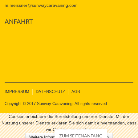
m.meissner@sunwaycaravaning.com
ANFAHRT
IMPRESSUM
DATENSCHUTZ
AGB
Copyright © 2017 Sunway Caravaning. All rights reserved.
Cookies erleichtern die Bereitstellung unserer Dienste. Mit der
Nutzung unserer Dienste erklären Sie sich damit einverstanden, dass
wir Cookies verwenden.
ZUM SEITENANFANG
Weitere Informationen
Ok
Ablehnen